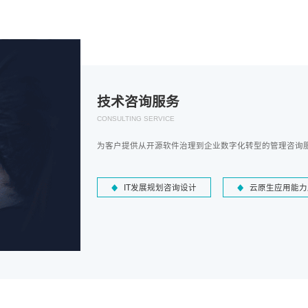
技术咨询服务
CONSULTING SERVICE
为客户提供从开源软件治理到企业数字化转型的管理咨询
IT发展规划咨询设计
云原生应用能力