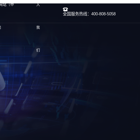
方网站（中
入
全国服务热线：400-808-5058
司
我
们