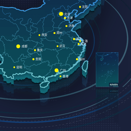
沈阳
北京
天津
济南
郑州
西安
南京
上海
苏州
武汉
成都
重庆
贵阳
福州
昆明
广州
香港