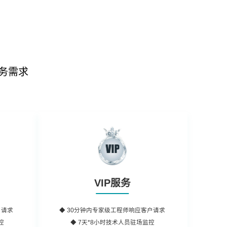
务需求
VIP服务
户请求
◆
30分钟内
专家级工程师响应客户请求
控
◆ 7天*8小时
技术人员
驻场监控