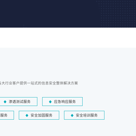
各大行业客户提供一站式的信息安全整体解决方案
渗透测试服务
应急响应服务
障服务
安全加固服务
安全培训服务