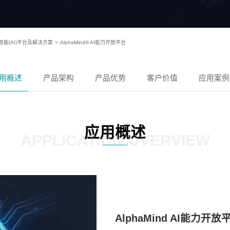
智能(AI)平台及解决方案
>
AlphaMind® AI能力开放平台
用概述
产品架构
产品优势
客户价值
应用案例
应用概述
APPLICATION OVERVIEW
AlphaMind AI能力开放