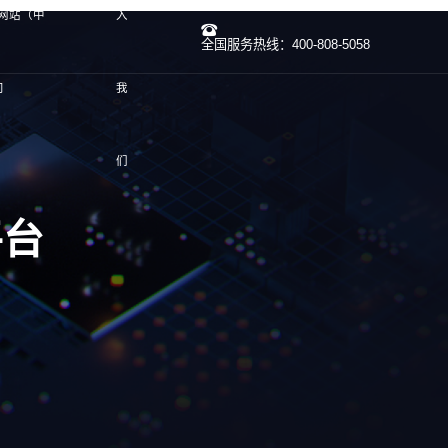
方网站（中
入
全国服务热线：400-808-5058
司
我
们
平台