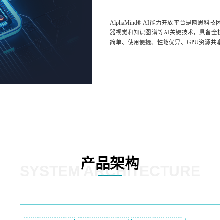
AlphaMind® AI能力开放平台是网
器视觉和知识图谱等AI关键技术，具备全
简单、使用便捷、性能优异、GPU资源共
产品架构
SYSTEM ARCHITECTURE