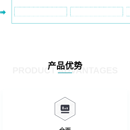
产品优势
PRODUCT ADVANTAGES