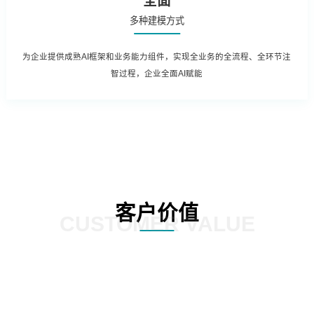
全面
多种建模方式
为企业提供成熟AI框架和业务能力组件，实现全业务的全流程、全环节注
智过程，企业全面AI赋能
客户价值
CUSTOMER VALUE