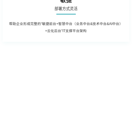
敏捷
部署方式灵活
帮助企业形成完整的“敏捷前台+智慧中台（业务中台&技术中台&AI中台）
+云化后台”IT支撑平台架构