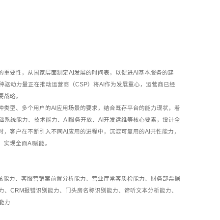
的重要性，从国家层面制定AI发展的时间表，以促进AI基本服务的建
种驱动力量正在推动运营商（CSP）将AI作为发展重心，运营商已经
重要战略。
多种类型、多个用户的AI应用场景的要求，结合既存平台的能力现状，着
础系统能力、技术能力、AI服务开放、AI开发运维等核心要素，设计全
时，客户在不断引入不同AI应用的进程中，沉淀可复用的AI共性能力，
，实现全面AI赋能。
表稽核能力、客服营销案前置分析能力、营业厅常客质检能力、财务部票据
力、CRM报错识别能力、门头房名称识别能力、谛听文本分析能力、
能力