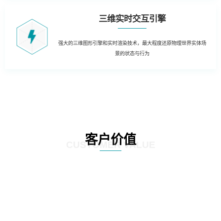
三维实时交互引擎
强大的三维图形引擎和实时渲染技术，最大程度还原物理世界实体场
景的状态与行为
客户价值
CUSTOMER VALUE
01
三维虚拟可视化平台：在现有资源管理系统数据库的基础上，以三维虚拟现实
的形式展现数据中心的运行情况。实现可视化管理和服务器设备物理位置的精
确定位。三维虚拟现实方式对机房楼层、设备区、设备安装部署情况及动力环