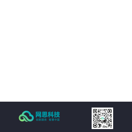
境等附属设施的直观展示，实时展现监控和报警数据。可实现360度视角调整。
02
IT资产可视化管理：在三维环境中通过鼠标点击实现楼层、机房、机房子区域、
机柜、设备的分级直接浏览。实现机房可用性动态统计，包括空间可用性、用
电量分布、温湿度分布情况和机房承重分布情况统计。当上架设备物理位置发
生变化时，设备位置根据数据库变化自动变更。用户也可通过维护工具自行调
03
整。
机房环境监控可视化管理：在三维环境中以虚拟现实的方式来展示传统环境监
控系统，给管理员一个更加贴近现实场景的操作环境，进一步提升了操作体
验。极大的提高的机房监控管理的人性化、真实化。
04
配线可视化管理：配线可视化管理功能模块以三维可视化形式直观呈现链路连
接，实现对设备端口和连接线缆（基础布线和跳线）的管理，可以有效提升数
据中心配线的管理水平。
05
统计可视化管理：可视化管理系统可以树形数据呈现和三维场景展现两种方式
同时表现机房和机柜整体使用情况，对于已用空间和可用空间进行精确统计和
展现。