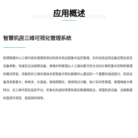
应用概述
APPLICATION OVERVIEW
智慧机房三维可视化管理系统
智慧数据中心三维可视化管理系统对机房实现远程集中监控管理，实时动态呈现设备告警信息及
设备参数，快速定位出故障设备，使维护和管理从人工被动看守的方式向计算机集中控制和管理
的模式转变。突破性的三维仿真技术是智能可视化数据中心建设的一个重要的组成部分，机房设
备具有数量大、种类多、价值高、使用周期长、使用地点分散、缺少实时性管理、管理难度大等
特点。全三维可视化监控平台，形象化的虚拟场景和真实数据相结合，增强机房设备、设施数据
的直观可视性、提高其利用率。