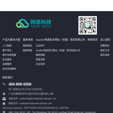
产品与解决方案
服务体系
manbet电竞官方网站（中国）责任有限公司
新闻资讯
加入我们
人工智能
服务级别
企业简介
招聘岗位
数字孪生
服务网络
manbet电竞官方网站（中国）责任有限公司
联系方式
数字化转型解
服务网络
留言表单
安全服务
荣誉资质
运维服务
企业风采
技术咨询服务
联系我们
400-808-5058
周一到周五9:30-18:00 (北京时间）
广州市黄埔区科学大道18号芯大厦B2栋1-2层
商务合作: marketing@mhafeedercalfsale.com
媒体合作: media@mhafeedercalfsale.com
Overseas business: NETTHINK HOLDINGS(HK)CO.,LIMITED
Add: Unit 04-05, 16F, The Broadway No.54-62 Lockhart Road,
Wanchai, HongKong