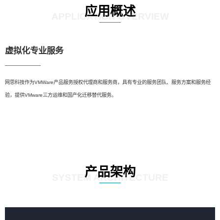
应用概述
APPLICATION OVERVIEW
虚拟化专业服务
网思科技作为VMWare产品服务授权代理商和服务商，具有专业的服务团队、服务方案和服务经
验，提供VMware三方运维和国产化迁移替代服务。
产品架构
SYSTEM ARCHITECTURE