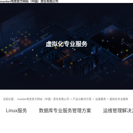
manbet电竞官方网站（中国）责任有限公司
虚拟化专业服务
当前位置：
manbet电竞官方网站（中国）责任有限公司
>
产品与解决方案
>
运维服务
>
虚拟化专业服务
Linux服务
数据库专业服务管理方案
运维管理解决