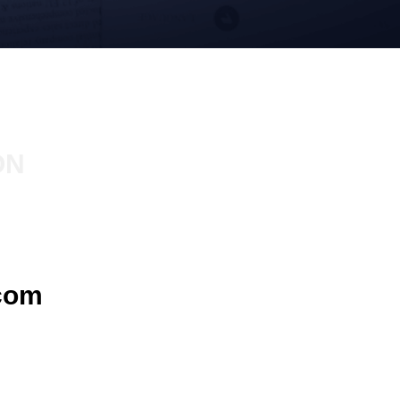
ON
com