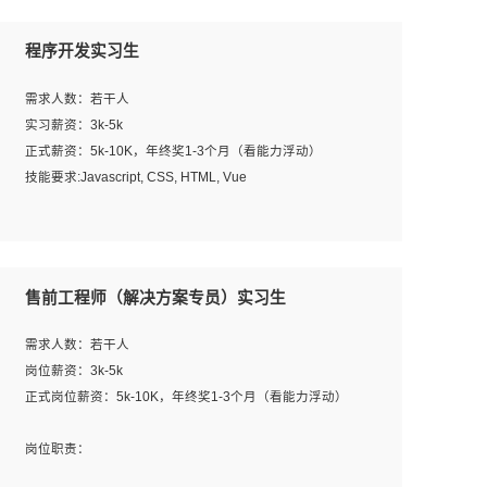
程序开发实习生
需求人数：若干人
实习薪资：3k-5k
正式薪资：5k-10K，年终奖1-3个月（看能力浮动）
技能要求:Javascript, CSS, HTML, Vue
工作职责：
1. 负责公司的前端项目的开发;
2. 负责公司已有项目的维护及迭代;
售前工程师（解决方案专员）实习生
工作要求:
需求人数：若干人
1. 熟悉 Javascript, CSS, HTML, Vue, Git;
岗位薪资：3k-5k
2. 熟悉前端常用框架, 能独立完成设计给予的 UI 效果;
正式岗位薪资：5k-10K，年终奖1-3个月（看能力浮动）
3. 有良好的代码习惯, 低级错误出现频率低;
4. 具备优秀的沟通和协调能力，能承受比较大的工作压力;
岗位职责：
5. 自我驱动力强, 能自主学习新知识新技术, 并具有较强的自
1、完成主要工作：项目解决方案策划与编写，项目投标方