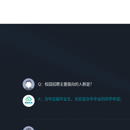
间设计，人机界面设计，标志及吉祥物设计，效果图后期处
调优、故障诊断等工作；
理等。
2. 在此基础上，并能为客户提供客户化技术支持方案，提升
软件使用效率与价值。
岗位要求：
1、艺术设计类相关专业；
任职要求:
2、热爱展览展示设计工作，熟悉行业动向，设计专业知识
1. 计算机专业相关背景；
和产品专业知识；
2. 自我学习和动手能力强，对操作系统、数据库有一定基础
3、具有良好的人际沟通、准确判断客户需求并执行的能
和兴趣；
力、较强的团队合作能力和服务意识。
3.沟通能力强、有基础客户服务意识。
Q：校园招聘主要面向的人群是？
A：当年应届毕业生，也欢迎次年毕业的同学申请；