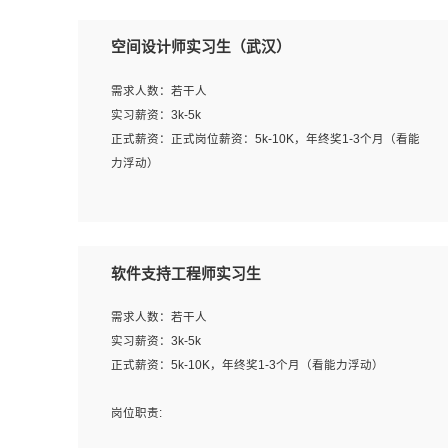
空间设计师实习生（武汉）
需求人数：若干人
实习薪资：3k-5k
正式薪资：正式岗位薪资：5k-10K，年终奖1-3个月（看能
力浮动）
岗位职责：
1、 沟通客户需求，分析其实施的可行性，辅助项目经理完
成展示策划、设计；
软件支持工程师实习生
2、 把握设计时间节点，控制设计进度，完成展示设计任
务；
需求人数：若干人
3、配合平面设计师完成项目最终的整体汇报方案；参与项
实习薪资：3k-5k
目例会，项目完工总结报告，设计项目文件管理和资料库维
正式薪资：5k-10K，年终奖1-3个月（看能力浮动）
护；
4、 创新设计表现形式，优化流程、提高设计工作效率；
岗位职责:
5、 设计内容包括但不限于：展厅/博物馆/展馆的规划与空
1. 为企业客户提供软件技术服务。包括安装、升级、配置、