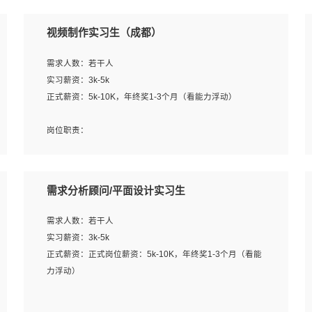
视频制作实习生（成都）
需求人数：若干人
实习薪资：3k-5k
正式薪资：5k-10K，年终奖1-3个月（看能力浮动）
岗位职责：
1、各类企业宣传片视频的剪辑和片头片尾包装；
2、广告片的后期剪辑与整体特效合成；
3、特效及动画制作并了解后期合成软件。
需求分析顾问/平面设计实习生
岗位要求：
需求人数：若干人
1、热爱影视，责任心强，有强烈的兴趣和后期制作的主观
实习薪资：3k-5k
能动性；
正式薪资：正式岗位薪资：5k-10K，年终奖1-3个月（看能
2、熟练使用After Effect、Photo Shop、熟练掌握视频剪辑
力浮动）
和特效包装软件；
3、能对影片后期进行整体调色控制，具备一定审美感；
岗位职责：