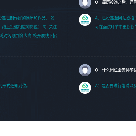
Q：简历投递之后，还
m，投递已制作好的简历和作品； 2）
A：已投递至网站或招
，线上投递相应的岗位； 3）关注
可在面试环节中更新新
随时闪现到各大高 校开展线下招
Q：什么岗位会安排笔
的形式通知到位。
A：是否要进行笔试以