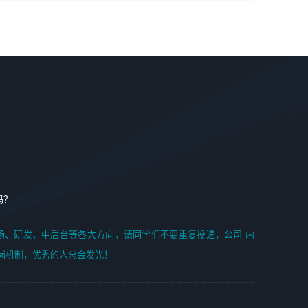
学能力;
案编写、项目申报方案编写；
6. 了解前端设计及后端开发, 可快速和同事对接工作;
2、人才队伍建设：完善SPL人才沉淀，积聚力量，为公司
7. 了解或熟悉 WebGL 及相关框架优先。
各省项目打单提供全面支撑。
任职要求：
1. 熟悉 Javascript, CSS, HTML, Vue, Git;
2. 熟悉 前端常用框架, 能独立完成设计给予的 UI 效果;
3. 有良好的代码习惯, 低级错误出现频率低;
4. 具备优秀的沟通和协调能力，能承受比较大的工作压力;
5. 自我驱动力强, 能自主学习新知识新技术, 并具有较强的自
学能力;
6. 了解前端设计及后端开发, 可快速和同事对接工作;
吗？
7. 了解或熟悉 WebGL 及相关框架优先。
（岗位人员专职于行业应用解决方案、项目申报方案、投标
场、研发、中后台等各大方向，请同学们不要重复投递，公司 内
方案的策划编写）
岗机制，优秀的人总会发光！