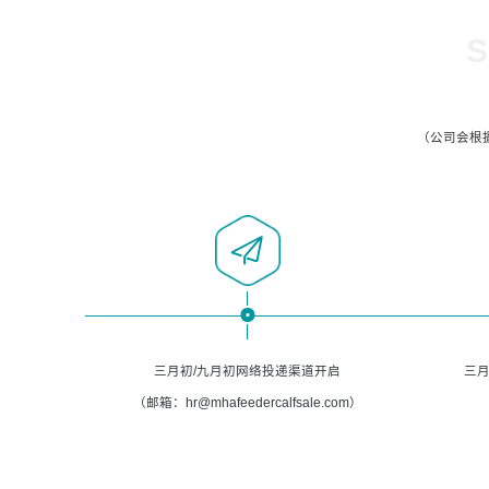
S
（公司会根
三月初/九月初网络投递渠道开启
三月
（邮箱：hr@mhafeedercalfsale.com）