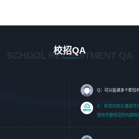
4、在剪辑上会思考，有一定编导思维；
1、 沟通客户需求，分析其实施的可行性，辅助项目经理完
5、踏实， 勤奋，愿意在工作中不断学习，提高自我；
成展示策划、设计；
6、能与同事友好相处。
2、 把握设计时间节点，控制设计进度，完成展示设计任
务；
3、配合平面设计师完成项目最终的整体汇报方案；参与项
目例会，项目完工总结报告，设计项目文件管理和资料库维
校招QA
护；
SCHOOL RECRUITMENT QA
4、 创新设计表现形式，优化流程、提高设计工作效率；
5、 设计内容包括但不限于：展厅/博物馆/展馆的规划与空
间设计，人机界面设计，标志及吉祥物设计，效果图后期处
理等。
Q：可以投递多个职位
岗位要求：
1、艺术设计类相关专业；（其中需求分析顾问不限专业）
A：网思的岗位覆盖市
2、热爱展览展示设计工作，熟悉行业动向，设计专业知识
部有完整规范的内部转
和产品专业知识；
3、具有良好的人际沟通、准确判断客户需求并执行的能
力、较强的团队合作能力和服务意识。