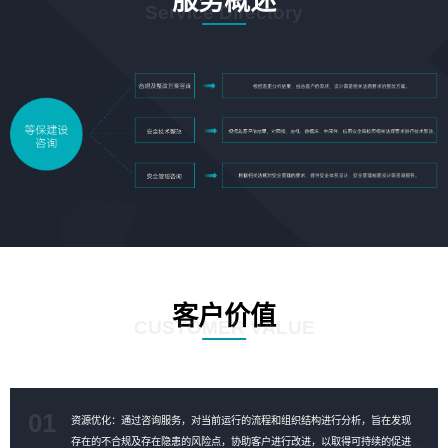
服务概述
Service Directory
客户价值
CUSTOMER VALUE
01
资源优化：通过咨询服务，对当前运行的流程和组织结构进行分析，旨在发现
存在的不合规及存在隐患的风险点，协助客户进行改进，以取得可持续的促进