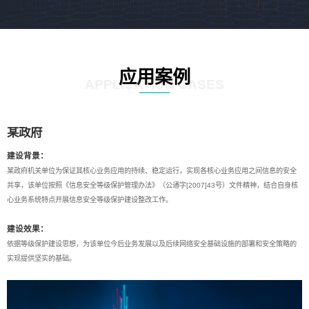
应用案例
APPLICATION CASES
某政府
建设背景：
某政府机关单位为保证其核心业务应用的持续、稳定运行，实现各核心业务应用之间信息的安全
共享，该单位按照《信息安全等级保护管理办法》（公通字[2007]43号）文件精神，结合自身核
心业务系统特点开展信息安全等级保护建设整改工作。
建设效果：
依据等级保护建设思想，为该单位今后业务发展以及后续网络安全基础设施的部署和安全策略的
实现提供坚实的基础。