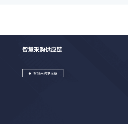
智慧采购供应链
智慧采购供应链