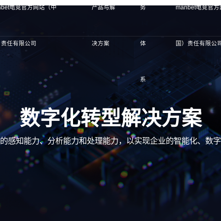
nbet电竞官方网站（中
产品与解
务
manbet电竞官
）责任有限公司
决方案
体
国）责任有限公
系
数字化转型解决方案
的感知能力、分析能力和处理能力，以实现企业的智能化、数字