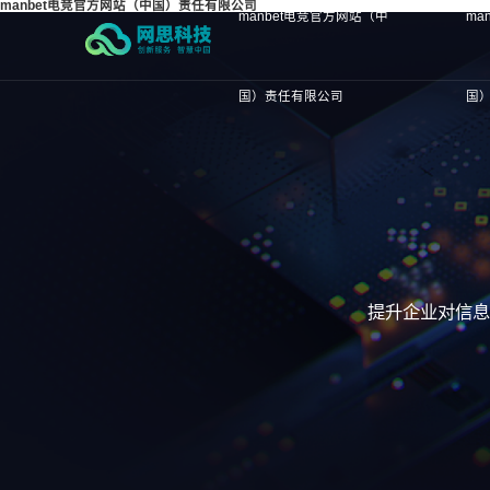
manbet电竞官方网站（中国）责任有限公司
manbet电竞官方网站（中
ma
国）责任有限公司
国
提升企业对信息